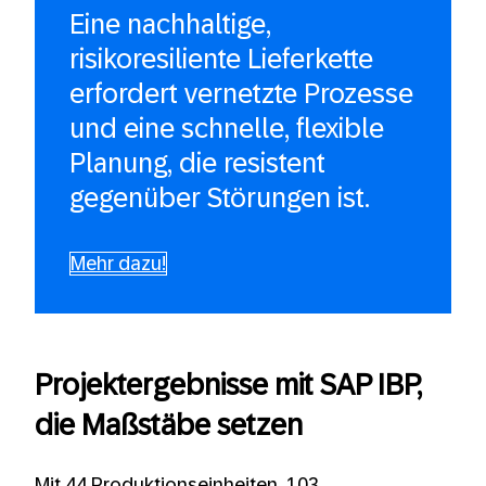
Eine nachhaltige,
risikoresiliente Lieferkette
erfordert vernetzte Prozesse
und eine schnelle, flexible
Planung, die resistent
gegenüber Störungen ist.
Mehr dazu!
Projektergebnisse mit SAP IBP,
die Maßstäbe setzen
Mit 44 Produktionseinheiten, 103