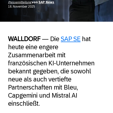
Pressemitteilung
von
SAP News
18. November 2025
WALLDORF
—
Die
SAP SE
hat
heute eine engere
Zusammenarbeit mit
französischen KI-Unternehmen
bekannt gegeben, die sowohl
neue als auch vertiefte
Partnerschaften mit Bleu,
Capgemini und Mistral AI
einschließt.