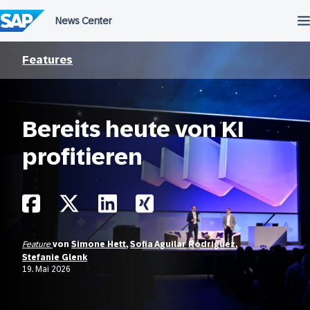
Überspringen
Features
Bereits heute von KI
profitieren
Feature
von
Simone Hett
,
Sofia Aguilar Rodriguez
,
Stefanie Glenk
19. Mai 2026