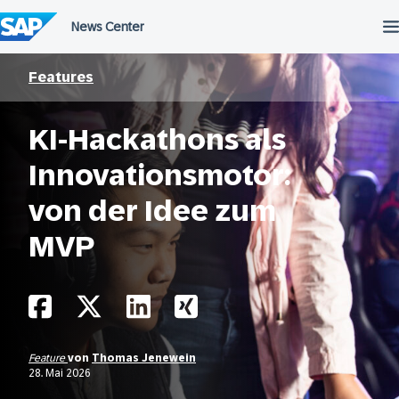
Überspringen
Features
KI-Hackathons als
Innovationsmotor:
von der Idee zum
MVP
Feature
von
Thomas Jenewein
28. Mai 2026