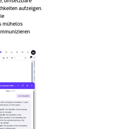
e, umsetzbare
keiten aufzeigen.
die
os mühelos
kommunizieren