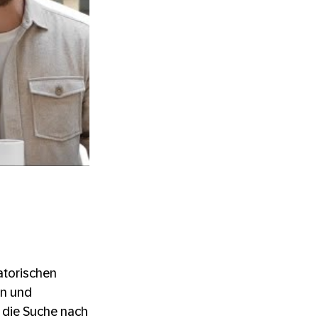
atorischen
on und
 die Suche nach