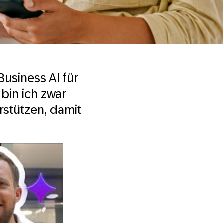
usiness AI für
 bin ich zwar
rstützen, damit
 How SAP