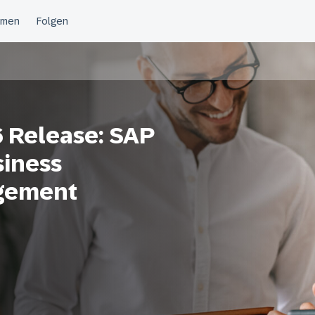
6 Release: SAP
siness
gement