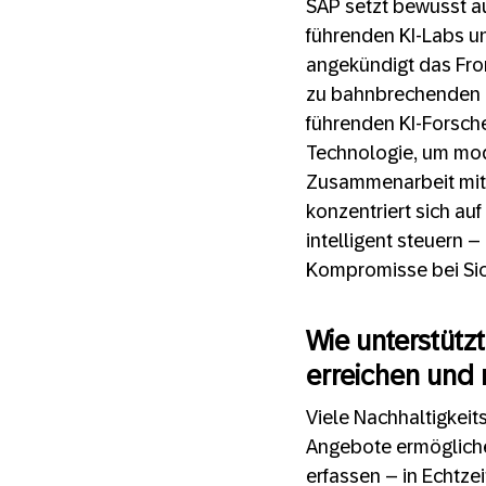
SAP setzt bewusst au
führenden KI-Labs u
angekündigt das Fron
zu bahnbrechenden KI
führenden KI-Forsche
Technologie, um mode
Zusammenarbeit mit n
konzentriert sich au
intelligent steuern 
Kompromisse bei Sic
Wie unterstütz
erreichen und 
Viele Nachhaltigkeits
Angebote ermögliche
erfassen – in Echtzei