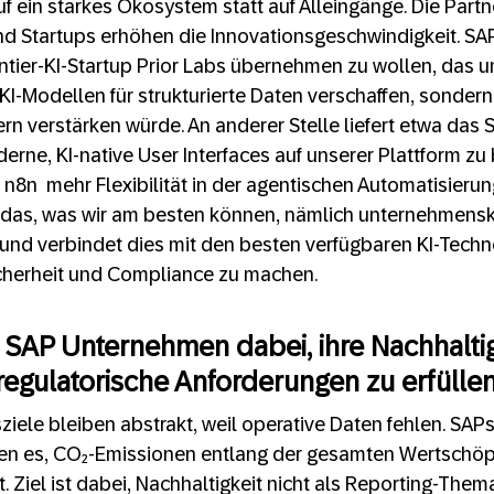
f ein starkes Ökosystem statt auf Alleingänge. Die Partn
nd Startups erhöhen die Innovationsgeschwindigkeit. SA
tier-KI-Startup Prior Labs übernehmen zu wollen, das u
-Modellen für strukturierte Daten verschaffen, sondern
rn verstärken würde. An anderer Stelle liefert etwa das 
rne, KI-native User Interfaces auf unserer Plattform zu
8n mehr Flexibilität in der agentischen Automatisierung
f das, was wir am besten können, nämlich unternehmensk
– und verbindet dies mit den besten verfügbaren KI-Tech
herheit und Compliance zu machen.
t SAP Unternehmen dabei, ihre Nachhaltig
regulatorische Anforderungen zu erfülle
ziele bleiben abstrakt, weil operative Daten fehlen. SAPs
n es, CO₂-Emissionen entlang der gesamten Wertschöp
t. Ziel ist dabei, Nachhaltigkeit nicht als Reporting-Them