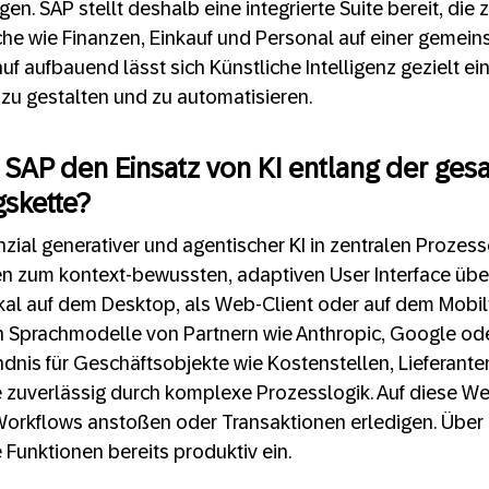
gen. SAP stellt deshalb eine integrierte Suite bereit, die 
e wie Finanzen, Einkauf und Personal auf einer gemei
f aufbauend lässt sich Künstliche Intelligenz gezielt ei
 zu gestalten und zu automatisieren.
 SAP den Einsatz von KI entlang der ge
skette?
ial generativer und agentischer KI in zentralen Prozess
en zum kontext-bewussten, adaptiven User Interface übe
kal auf dem Desktop, als Web-Client oder auf dem Mobilt
 Sprachmodelle von Partnern wie Anthropic, Google oder 
ndnis für Geschäftsobjekte wie Kostenstellen, Lieferan
ie zuverlässig durch komplexe Prozesslogik. Auf diese W
 Workflows anstoßen oder Transaktionen erledigen. Über
Funktionen bereits produktiv ein.