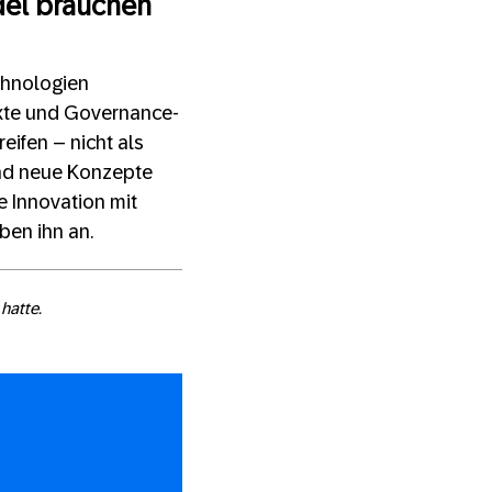
del brauchen
chnologien
exte und Governance-
eifen – nicht als
und neue Konzepte
e Innovation mit
ben ihn an.
hatte.