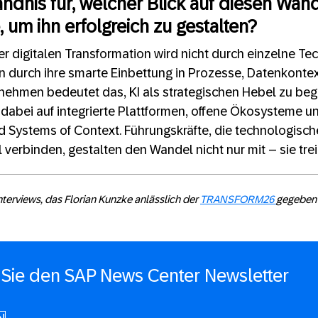
ndnis für, welcher Blick auf diesen Wan
 um ihn erfolgreich zu gestalten?
r digitalen Transformation wird nicht durch einzelne Te
n durch ihre smarte Einbettung in Prozesse, Datenkont
rnehmen bedeutet das, KI als strategischen Hebel zu begr
 dabei auf integrierte Plattformen, offene Ökosysteme 
d Systems of Context. Führungskräfte, die technologisch
 verbinden, gestalten den Wandel nicht nur mit – sie trei
terviews, das Florian Kunzke anlässlich der
TRANSFORM26
gegeben 
Sie den SAP News Center Newsletter