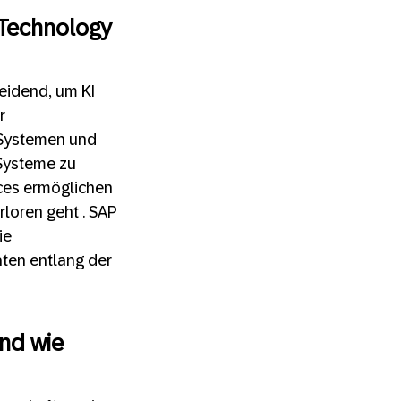
 Technology
eidend, um KI
r
-Systemen und
 Systeme zu
aces ermöglichen
loren geht . SAP
ie
aten entlang der
nd wie