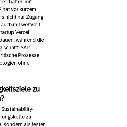
erschaften mit
P hat vor kurzem
ns nicht nur Zugang
 auch mit weltweit
Startup Vercel
 bauen, während die
 schafft. SAP
ritische Prozesse
nologien ohne
keitsziele zu
n?
 Sustainability-
fungskette zu
a, sondern als fester