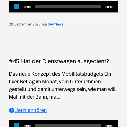
Audio
Current
Total
00:00
00:00
Player
time
duration
28. September 2023 von
SAP News
#45 Hat der Dienstwagen ausgedient?
Das neue Konzept des Mobilitätsbudgets Ein
fixer Betrag im Monat, vom Unternehmen
gestellt und damit unterwegs sein, wie man will.
Mal mit der Bahn, mal…
Jetzt anhören
Audio
Current
Total
00:00
00:00