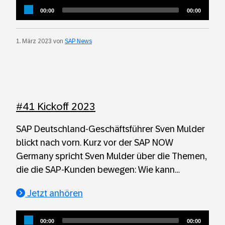
Audio
Current
Total
00:00
00:00
Player
time
duration
1. März 2023 von
SAP News
#41 Kickoff 2023
SAP Deutschland-Geschäftsführer Sven Mulder
blickt nach vorn. Kurz vor der SAP NOW
Germany spricht Sven Mulder über die Themen,
die die SAP-Kunden bewegen: Wie kann…
Jetzt anhören
Audio
Current
Total
00:00
00:00
Player