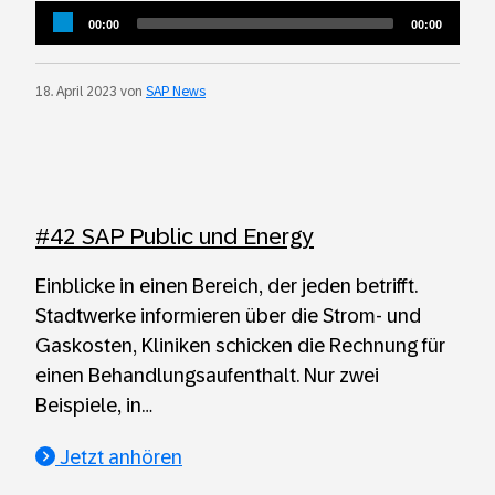
Audio
Current
Total
00:00
00:00
Player
time
duration
18. April 2023 von
SAP News
#42 SAP Public und Energy
Einblicke in einen Bereich, der jeden betrifft.
Stadtwerke informieren über die Strom- und
Gaskosten, Kliniken schicken die Rechnung für
einen Behandlungsaufenthalt. Nur zwei
Beispiele, in…
Jetzt anhören