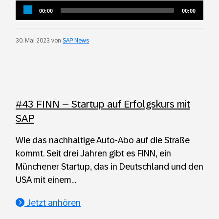
Audio
Current
Total
00:00
00:00
Player
time
duration
30. Mai 2023 von
SAP News
#43 FINN – Startup auf Erfolgskurs mit
SAP
Wie das nachhaltige Auto-Abo auf die Straße
kommt. Seit drei Jahren gibt es FINN, ein
Münchener Startup, das in Deutschland und den
USA mit einem…
Jetzt anhören