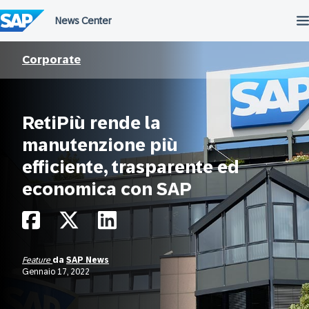
Salta
al
contenuto
Corporate
RetiPiù rende la
manutenzione più
efficiente, trasparente ed
economica con SAP
Feature
da
SAP News
Gennaio 17, 2022