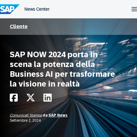
Salta
al
contenuto
Cliente
SAP NOW 2024 porta in
scena la potenza della
Business AI per trasformare
la visione in realtà
Comunicati Stampa
da
SAP News
Settembre 2, 2024