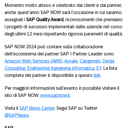
Momento molto atteso e celebrato dai clienti e dai partner,
anche quest’anno SAP NOW sarà l’occasione in cui saranno
assegnati i
SAP Quality Award
, riconoscimenti che premiano
i progetti di successo implementati dalle aziende nel corso
degli ultimi 12 mesi rispettando rigorosi parametri di qualità.
SAP NOW 2024 può contare sulla collaborazione
dell’ecosistema dei partner SAP. I Partner Leader sono
Amazon Web Services (AWS)
,
Avvale
,
Capgemini
,
Derga
Consulting
,
Engineering Ingegneria Informatica
,
EY
. La lista
completa dei partner è disponibile a questo
link
.
Per maggiori informazioni sull’evento è possibile visitare il
sito di SAP NOW:
www.sapnow.it
.
Visita il
SAP News Center
. Segui SAP su Twitter
@SAPNews
.