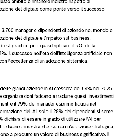
esto ambito e rimanere indietro rispetto ai
dozione del digitale come ponte verso il successo
re 3.700 manager e dipendenti di aziende nel mondo e
zione del digitale e l’impatto sul business.
est practice può quasi triplicare il ROI della
. Il successo nell’era dell’intelligenza artificiale non
 con l’eccellenza di un’adozione sistemica.
delle grandi aziende in AI crescerà del 64% nel 2025
e organizzazioni faticano a tradurre questi investimenti
 mentre il 79% dei manager esprime fiducia nel
formazione dell’AI, solo il 28% dei dipendenti si sente
ichiara di essere in grado di utilizzare l’AI per
to divario dimostra che, senza un’adozione strategica,
cono a produrre un valore di business significativo. Il