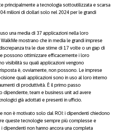
ute principalmente a tecnologia sottoutilizzata e scarsa
104 milioni di dollari solo nel 2024 per le grandi
 uso una media di 37 applicazioni nella loro
di WalkMe mostrano che in media le grandi imprese
discrepanza tra le due stime di 17 volte o un gap di
de possono ottimizzare efficacemente i loro
no visibilità su quali applicazioni vengono
a risposta è, ovviamente, non possono. Le imprese
isione quali applicazioni sono in uso al loro interno
 aumenti di produttività. È il primo passo
lo dipendente, team e business unit ad avere
ologici già adottati e presenti in ufficio.
ale non è motivato solo dal ROI: i dipendenti chiedono
izzare queste tecnologie sempre più complesse e
he i dipendenti non hanno ancora una completa