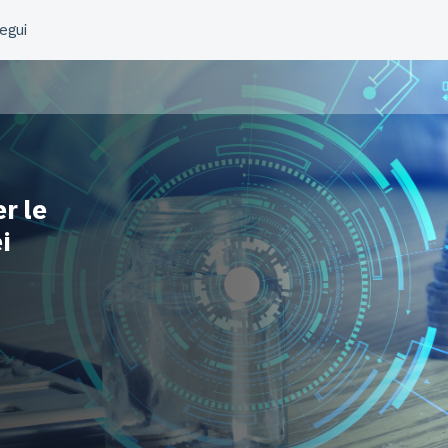
er le
i