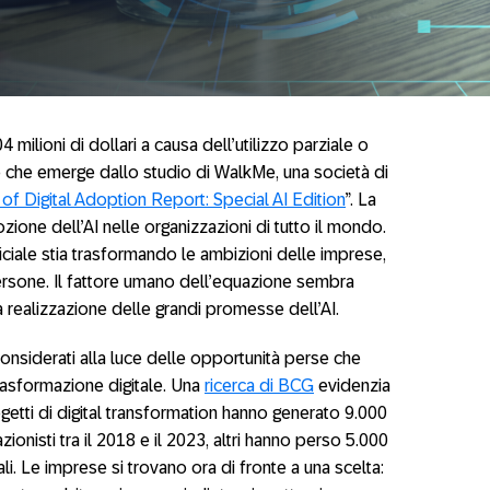
milioni di dollari a causa dell’utilizzo parziale o
lo che emerge dallo studio di WalkMe, una società di
of Digital Adoption Report: Special AI Edition
”. La
ozione dell’AI nelle organizzazioni di tutto il mondo.
ficiale stia trasformando le ambizioni delle imprese,
rsone. Il fattore umano dell’equazione sembra
la realizzazione delle grandi promesse dell’AI.
 considerati alla luce delle opportunità perse che
trasformazione digitale. Una
ricerca di BCG
evidenzia
getti di digital transformation hanno generato 9.000
 azionisti tra il 2018 e il 2023, altri hanno perso 5.000
ali. Le imprese si trovano ora di fronte a una scelta: