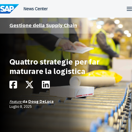
Salta
al
contenuto
Gestione della Supply Chain
Quattro strategie per far
maturare la logistica
Feature
da
Doug DeLuca
Luglio 8, 2025