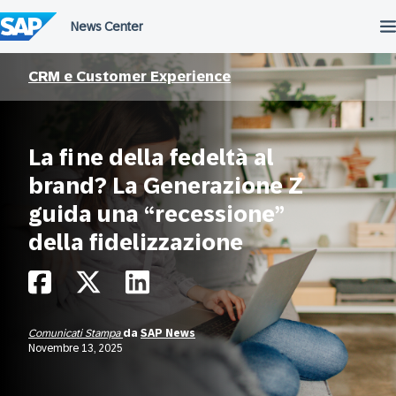
Salta
al
contenuto
CRM e Customer Experience
La fine della fedeltà al
brand? La Generazione Z
guida una “recessione”
della fidelizzazione
Comunicati Stampa
da
SAP News
Novembre 13, 2025