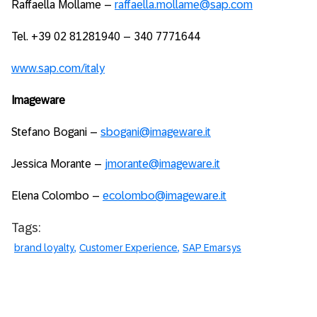
Raffaella Mollame –
raffaella.mollame@sap.com
Tel. +39 02 81281940 – 340 7771644
www.sap.com/italy
Imageware
Stefano Bogani –
sbogani@imageware.it
Jessica Morante –
jmorante@imageware.it
Elena Colombo –
ecolombo@imageware.it
Tags:
brand loyalty
Customer Experience
SAP Emarsys