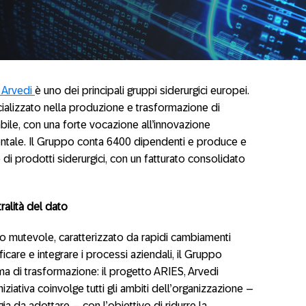
 Arvedi
è uno dei principali gruppi siderurgici europei.
alizzato nella produzione e trasformazione di
abile, con una forte vocazione all’innovazione
ientale.​ Il Gruppo conta 6400 dipendenti e produce e
e di prodotti siderurgici, con un fatturato consolidato
ralità del dato
o mutevole, caratterizzato da rapidi cambiamenti
ficare e integrare i processi aziendali, il Gruppo
 di trasformazione: il progetto ARIES, Arvedi
iziativa coinvolge tutti gli ambiti dell’organizzazione –
a da adottare – con l’obiettivo di ridurre la