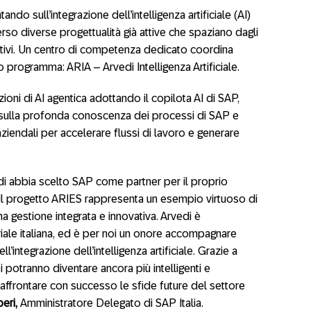
ndo sull’integrazione dell’intelligenza artificiale (AI)
verso diverse progettualità già attive che spaziano dagli
rativi. Un centro di competenza dedicato coordina
co programma: ARIA – Arvedi Intelligenza Artificiale.
ioni di AI agentica adottando il copilota AI di SAP,
o sulla profonda conoscenza dei processi di SAP e
aziendali per accelerare flussi di lavoro e generare
di abbia scelto SAP come partner per il proprio
 Il progetto ARIES rappresenta un esempio virtuoso di
a gestione integrata e innovativa. Arvedi è
riale italiana, ed è per noi un onore accompagnare
l’integrazione dell’intelligenza artificiale. Grazie a
 potranno diventare ancora più intelligenti e
 affrontare con successo le sfide future del settore
eri,
Amministratore Delegato di SAP Italia.