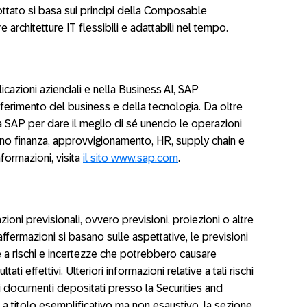
ttato si basa sui principi della Composable
re architetture IT flessibili e adattabili nel tempo.
licazioni aziendali e nella Business AI, SAP
iferimento del business e della tecnologia. Da oltre
o a SAP per dare il meglio di sé unendo le operazioni
iano finanza, approvvigionamento, HR, supply chain e
formazioni, visita
il sito
www.sap.com
.
ni previsionali, ovvero previsioni, proiezioni o altre
 affermazioni si basano sulle aspettative, le previsioni
e a rischi e incertezze che potrebbero causare
ultati effettivi. Ulteriori informazioni relative a tali rischi
ri documenti depositati presso la Securities and
 titolo esemplificativo ma non esaustivo, la sezione