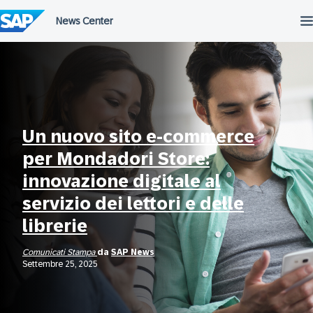
Salta
al
contenuto
Un nuovo sito e-commerce
per Mondadori Store:
innovazione digitale al
servizio dei lettori e delle
librerie
Comunicati Stampa
da
SAP News
Settembre 25, 2025