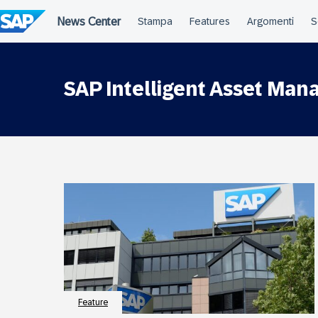
Salta
al
contenuto
SAP Intelligent Asset Ma
Feature