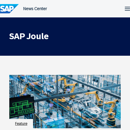
Salta
al
contenuto
SAP Joule
Feature