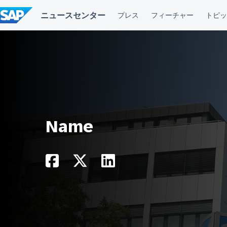
コ
ン
テ
ン
ツ
へ
ス
キ
ッ
プ
Name