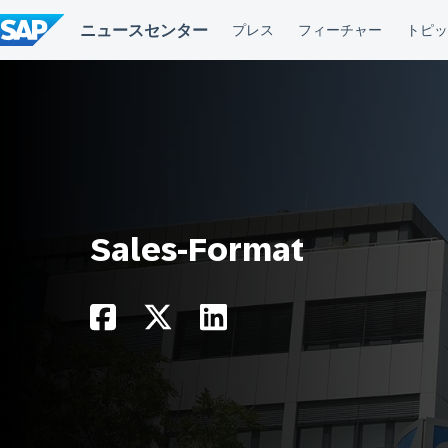
コ
ン
テ
ン
ツ
へ
ス
キ
ッ
プ
Sales-Format