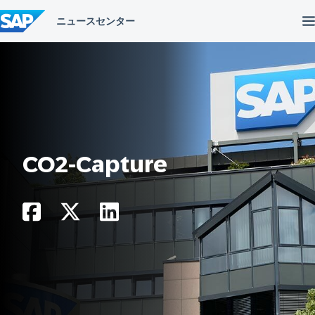
コ
ン
テ
ン
ツ
へ
ス
キ
ッ
プ
CO2-Capture