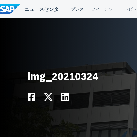
コ
ン
テ
ン
ツ
へ
ス
キ
ッ
プ
img_20210324