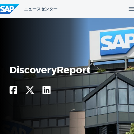
コ
ン
テ
ン
ツ
へ
ス
キ
ッ
プ
DiscoveryReport