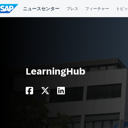
コ
ン
テ
ン
ツ
へ
ス
キ
ッ
プ
LearningHub