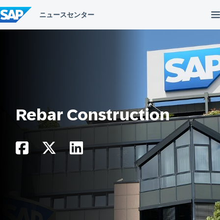
コ
ン
テ
ン
ツ
へ
ス
キ
ッ
プ
Rebar Construction