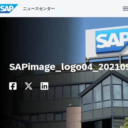
コ
ン
テ
ン
ツ
へ
ス
キ
ッ
プ
SAPimage_logo04_20210