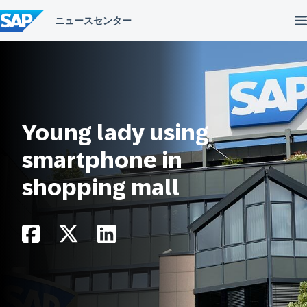
コ
ン
テ
ン
ツ
へ
ス
キ
ッ
プ
Young lady using
smartphone in
shopping mall