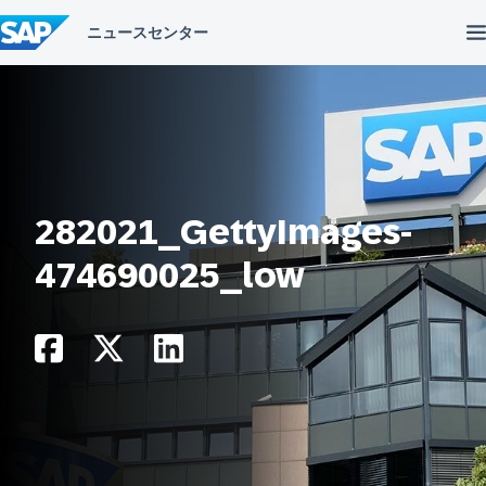
コ
ン
テ
ン
ツ
へ
ス
キ
ッ
プ
282021_GettyImages-
474690025_low