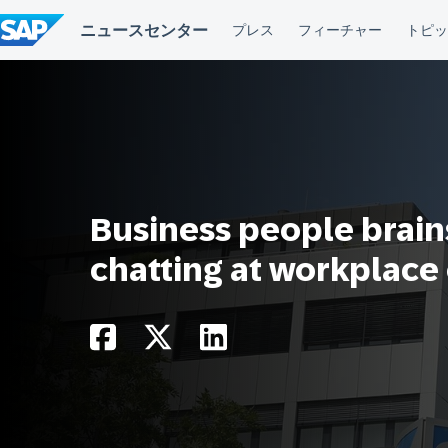
コ
ン
テ
ン
ツ
へ
ス
キ
ッ
プ
Business people brai
chatting at workplace 