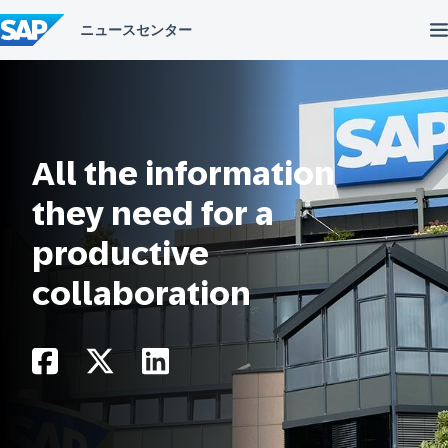
コ
ン
テ
ン
ツ
へ
ス
キ
ッ
All the information
プ
they need for a
productive
collaboration