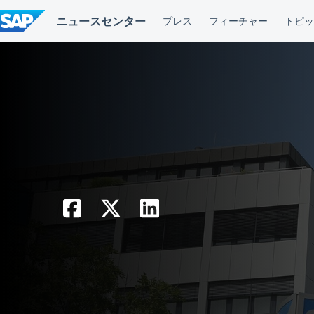
コ
ン
テ
ン
ツ
へ
ス
キ
ッ
プ