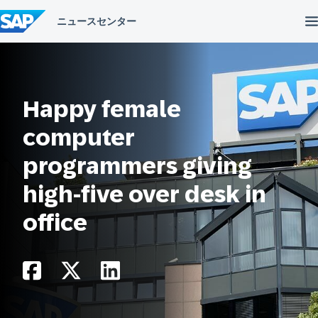
コ
ン
テ
ン
ツ
へ
ス
キ
Happy female
ッ
プ
computer
programmers giving
high-five over desk in
office