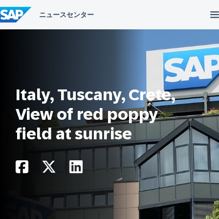
コ
ン
テ
ン
ツ
へ
ス
キ
ッ
プ
Italy, Tuscany, Crete,
View of red poppy
field at sunrise