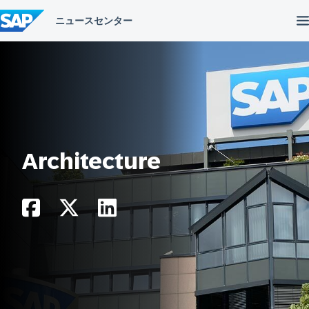
コ
ン
テ
ン
ツ
へ
ス
キ
ッ
プ
Architecture