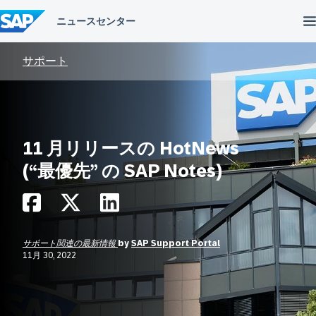
コ
ン
テ
ン
ツ
サポート
へ
ス
キ
ッ
プ
11 月リリースの HotNews
(“最優先” の SAP Notes)
サポート関連の最新情報
by
SAP Support Portal
11月 30, 2022