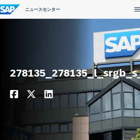
コ
ン
テ
ン
ツ
へ
ス
キ
ッ
プ
278135_278135_l_srgb_s