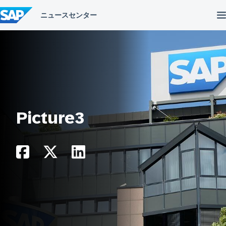
コ
ン
テ
ン
ツ
へ
ス
キ
ッ
プ
Picture3