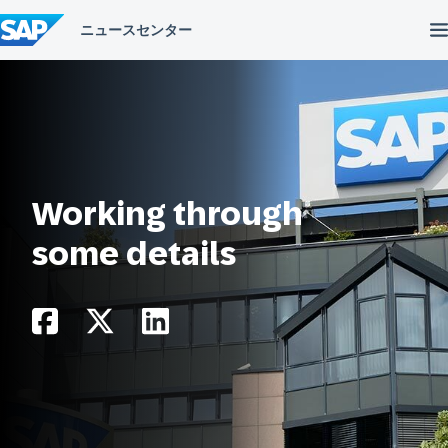
コ
ン
テ
ン
ツ
へ
ス
キ
ッ
プ
Working through
some details