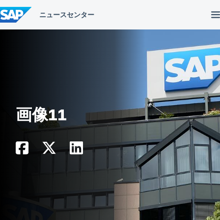
コ
ン
テ
ン
ツ
へ
ス
キ
ッ
プ
画像11