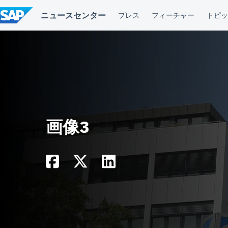
コ
ン
テ
ン
ツ
へ
ス
キ
ッ
プ
画像3