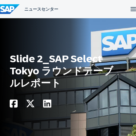
コ
ン
テ
ン
ツ
へ
ス
キ
ッ
プ
Slide 2_SAP Select
Tokyo ラウンドテーブ
ルレポート