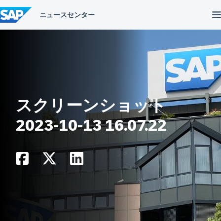
コ
ン
テ
ン
ツ
へ
ス
キ
ッ
プ
スクリーンショット
2023-10-13 16.07.22