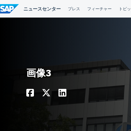
コ
ン
テ
ン
ツ
へ
ス
キ
ッ
プ
画像3