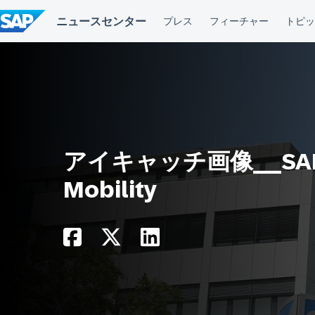
コ
ン
テ
ン
ツ
へ
ス
キ
ッ
プ
アイキャッチ画像__SAP
Mobility