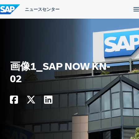
コ
ン
テ
ン
ツ
へ
ス
キ
ッ
プ
画像1_SAP NOW KN-
02