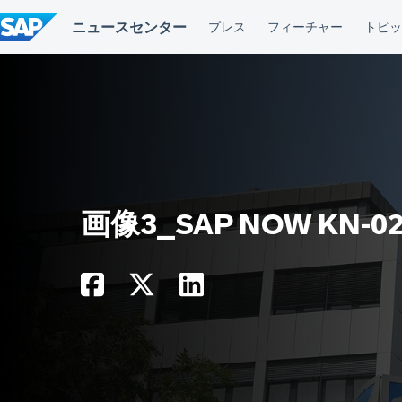
コ
ン
テ
ン
ツ
へ
ス
キ
ッ
プ
画像3_SAP NOW KN-0