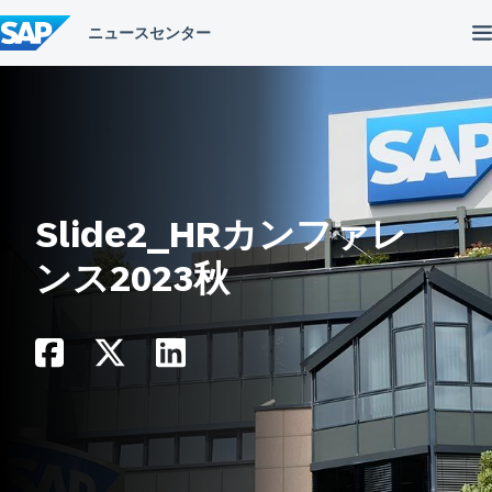
コ
ン
テ
ン
ツ
へ
ス
キ
ッ
プ
Slide2_HRカンファレ
ンス2023秋