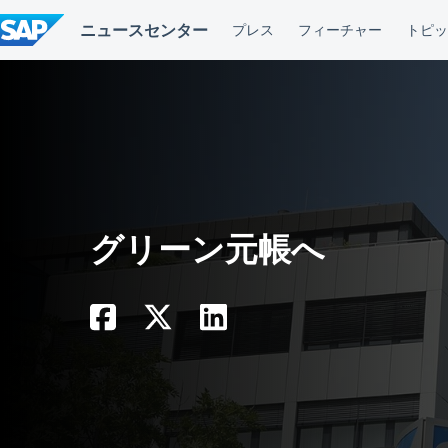
コ
ン
テ
ン
ツ
へ
ス
キ
ッ
プ
グリーン元帳へ