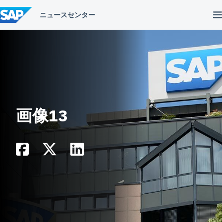
コ
ン
テ
ン
ツ
へ
ス
キ
ッ
プ
画像13