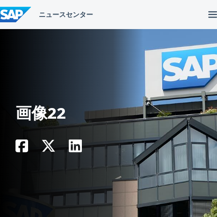
コ
ン
テ
ン
ツ
へ
ス
キ
ッ
プ
画像22