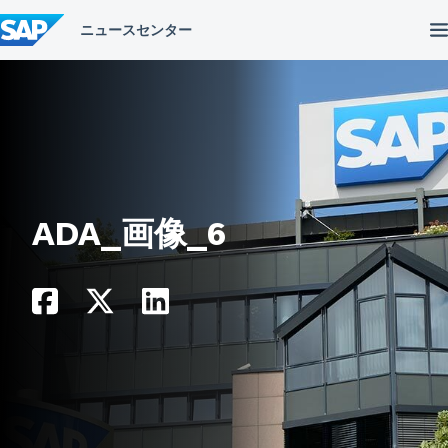
コ
ン
テ
ン
ツ
へ
ス
キ
ッ
プ
ADA_画像_6