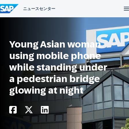
コ
ン
テ
ン
ツ
へ
ス
キ
Young Asian woman
ッ
プ
using mobile phone
while standing under
a pedestrian bridge
glowing at night